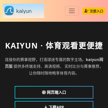
注册入口
KAIYUN
· 体育观看更便捷
连接你的赛事视野，打造球迷专属的数字主场。
kaiyun网
页版
提供多终端支持、高清视频、 实时比分与赛事推荐，
让你随时随地畅享体育内容。
网页端入口
下载APP