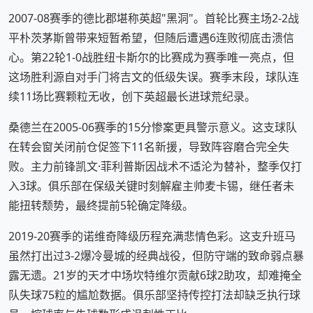
2007-08赛季的德比郡堪称英超"黑洞"。首轮比赛主场2-2战
平朴茨茅斯曾带来短暂希望，但随后遭遇6连败彻底击溃信
心。第22轮1-0战胜纽卡斯尔的比赛成为赛季唯一亮点，但
这场胜利源自对手门将吉文的低级失误。赛季末段，球队连
续11场比赛颗粒无收，创下英超最长进球荒纪录。
桑德兰在2005-06赛季的15分惨案更具警示意义。这支球队
在转会窗关闭前仓促签下11名新援，导致阵容磨合完全失
败。主力前锋凯文·菲利普斯因战术不适沦为替补，整季仅打
入3球。俱乐部在保级关键时刻解雇主帅麦卡锡，继任者未
能扭转颓势，最终提前5轮确定降级。
2019-20赛季的诺维奇降级历程充满悲情色彩。这支升班马
虽然打出过3-2爆冷曼城的经典战役，但防守端的致命弱点暴
露无遗。21岁的天才中场坎特维尔贡献6球2助攻，却难掩全
队失球75粒的尴尬数据。俱乐部坚持传控打法却缺乏执行球