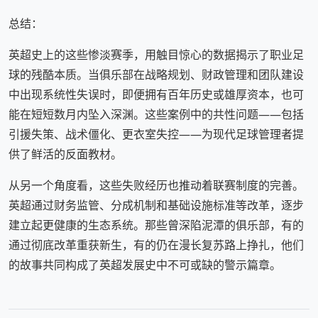
总结：
英超史上的这些惨淡赛季，用触目惊心的数据揭示了职业足
球的残酷本质。当俱乐部在战略规划、财政管理和团队建设
中出现系统性失误时，即便拥有百年历史或雄厚资本，也可
能在短短数月内坠入深渊。这些案例中的共性问题——包括
引援失策、战术僵化、更衣室失控——为现代足球管理者提
供了鲜活的反面教材。
从另一个角度看，这些失败经历也推动着联赛制度的完善。
英超通过财务监管、分成机制和基础设施标准等改革，逐步
建立起更健康的生态系统。那些曾深陷泥潭的俱乐部，有的
通过彻底改革重获新生，有的仍在漫长复苏路上挣扎，他们
的故事共同构成了英超发展史中不可或缺的警示篇章。