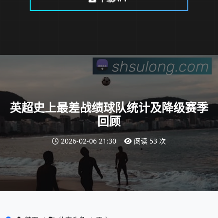
英超史上最差战绩球队统计及降级赛季
回顾
2026-02-06 21:30
阅读 53 次