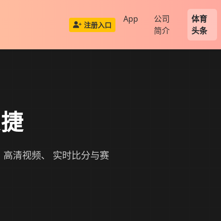
App
公司
体育
注册入口
简介
头条
便捷
、高清视频、 实时比分与赛