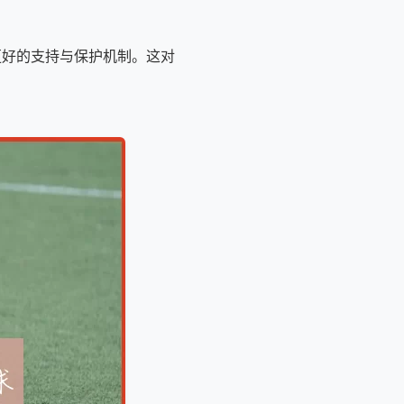
更好的支持与保护机制。这对