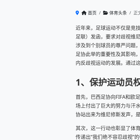
首页
体育头条
正
近年来，足球运动不仅是竞技
足联）发函，要求对歧视维
涉及到个别球员的尊严问题
足协此举的重要性及其影响，
内反歧视运动的发展。通过
1、保护运动员
首先，巴西足协向FIFA和
场上付出了巨大的努力与汗
协站出来为维尼修斯发声，
其次，这一行动也彰显了体
传递出“我们绝不容忍歧视”