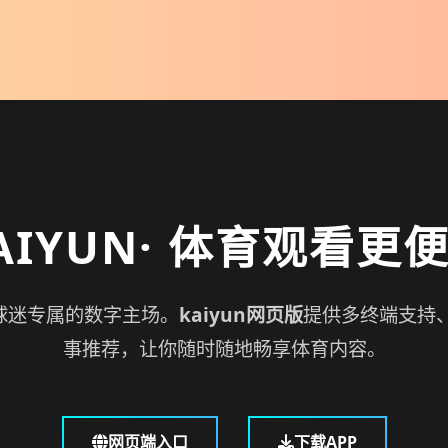
AIYUN
· 体育观看更
球迷专属的数字主场。
kaiyun网页版
提供多终端支持
事推荐，让你随时随地畅享体育内容。
网页端入口
下载APP