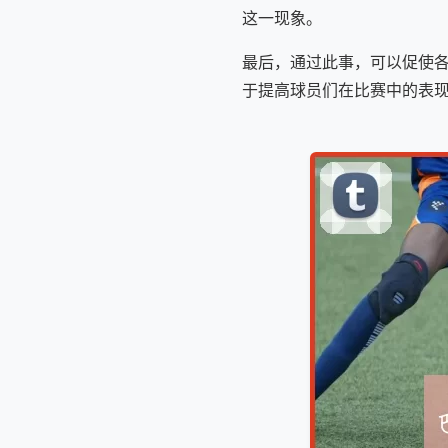
这一现象。
最后，通过此事，可以促使
于提高球员们在比赛中的表