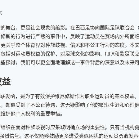
文
的舞台，更是社会现象的缩影。在巴西足协向国际足球联合会（F
尼修斯的行为进行严惩的事件中，反映了运动员在赛场内外所面
，更关乎整个体育界对种族歧视、偏见和不公正行为的态度。本
包括对运动员权益的保护、对足球文化的影响、FIFA和欧足联
这些探讨，我们可以更全面地理解这一事件背后的深意以及未来
权益
欧足联发函，是为了有效保护维尼修斯作为职业运动员的基本权益
水，却遭受到了不公正待遇，这无疑影响了他的职业生涯和心理
是维护他个人权利的重要举措。
育组织在面对种族歧视时应采取明确立场的重要性。只有当机构
的强烈信号。这不仅能够鼓励更多遭受类似困扰的运动员勇敢发