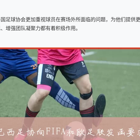
各国足球协会更加重视球员在赛场外所面临的问题，为他们提供
现、增强团队凝聚力都有着积极作用。